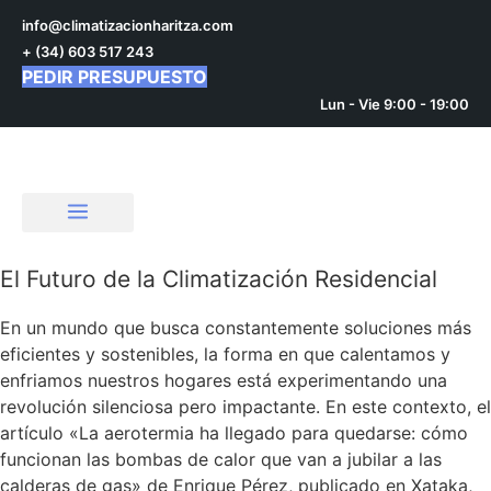
Ir
info@climatizacionharitza.com
al
+ (34) 603 517 243
contenido
PEDIR PRESUPUESTO
Lun - Vie 9:00 - 19:00
El Futuro de la Climatización Residencial
En un mundo que busca constantemente soluciones más
eficientes y sostenibles, la forma en que calentamos y
enfriamos nuestros hogares está experimentando una
revolución silenciosa pero impactante. En este contexto, el
artículo «La aerotermia ha llegado para quedarse: cómo
funcionan las bombas de calor que van a jubilar a las
calderas de gas» de Enrique Pérez, publicado en Xataka,